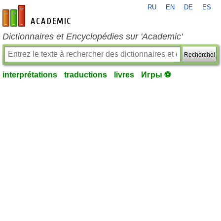
RU
EN
DE
ES
fr-academic.com
Dictionnaires et Encyclopédies sur 'Academic'
Recherche!
interprétations
traductions
livres
Игры ⚽