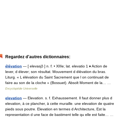
Regardez d'autres dictionnaires:
élévation
— [ elevasjɔ̃ ] n. f. • XIIIe; lat. elevatio 1 ♦ Action de
lever, d élever; son résultat. Mouvement d élévation du bras.
Liturg. « L élévation du Saint Sacrement que l on continuait de
faire au son de la cloche » (Bossuet). Absolt Moment de la… …
Encyclopédie Universelle
elevation
— Elevation. s. f. Exhaussement. Il faut donner plus d
elevation, à ce plancher, à cette muraille. une elevation de quatre
pieds sous poutre. Elevation en termes d Architecture, Est la
representation d une face de bastiment telle qu elle est faite… …