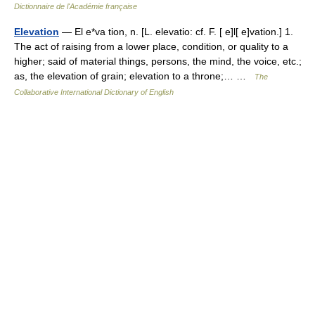
Dictionnaire de l'Académie française
Elevation
— El e*va tion, n. [L. elevatio: cf. F. [ e]l[ e]vation.] 1.
The act of raising from a lower place, condition, or quality to a
higher; said of material things, persons, the mind, the voice, etc.;
as, the elevation of grain; elevation to a throne;… …
The
Collaborative International Dictionary of English