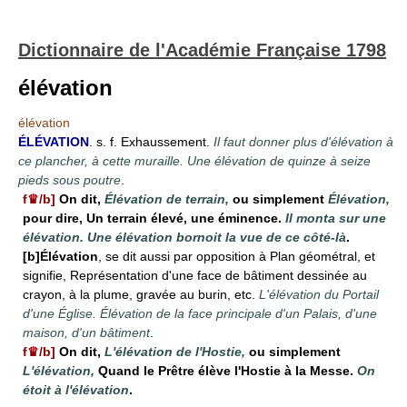
Dictionnaire de l'Académie Française 1798
élévation
élévation
ÉLÉVATION
. s. f. Exhaussement.
Il faut donner plus d'élévation à
ce plancher, à cette muraille. Une élévation de quinze à seize
pieds sous poutre
.
f♛/b]
On dit,
Élévation de terrain,
ou simplement
Élévation,
pour dire, Un terrain élevé, une éminence.
Il monta sur une
élévation. Une élévation bornoit la vue de ce côté-là
.
[b]Élévation
, se dit aussi par opposition à Plan géométral, et
signifie, Représentation d'une face de bâtiment dessinée au
crayon, à la plume, gravée au burin, etc.
L'élévation du Portail
d'une Église. Élévation de la face principale d'un Palais, d'une
maison, d'un bâtiment
.
f♛/b]
On dit,
L'élévation de l'Hostie,
ou simplement
L'élévation,
Quand le Prêtre élève l'Hostie à la Messe.
On
étoit à l'élévation
.