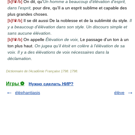
[b]f♛/b]
On dit, qu'
Un homme a beaucoup d'élévation d'esprit,
dans l'esprit,
pour dire, qu'Il a un esprit sublime et capable des
plus grandes choses.
[b]f♛/b]
Il se dit aussi De la noblesse et de la sublimité du style.
Il
y a beaucoup d'élévation dans son style. Un discours simple et
sans aucune élévation
.
[b]f♛/b]
On appelle
Élévation de voix,
Le passage d'un ton à un
ton plus haut.
On jugea qu'il étoit en colère à l'élévation de sa
voix. Il y a des élévations de voix nécessaires dans la
déclamation
.
Dictionnaire de l'Académie Française 1798
.
1798
.
Игры ⚽
Нужно сделать НИР?
éléphantiasis
élève