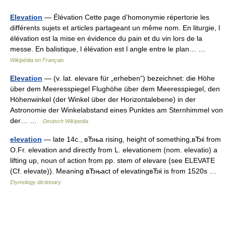
Elevation
— Élévation Cette page d’homonymie répertorie les
différents sujets et articles partageant un même nom. En liturgie, l
élévation est la mise en évidence du pain et du vin lors de la
messe. En balistique, l élévation est l angle entre le plan… …
Wikipédia en Français
Elevation
— (v. lat. elevare für „erheben“) bezeichnet: die Höhe
über dem Meeresspiegel Flughöhe über dem Meeresspiegel, den
Höhenwinkel (der Winkel über der Horizontalebene) in der
Astronomie der Winkelabstand eines Punktes am Sternhimmel von
der… …
Deutsch Wikipedia
elevation
— late 14c., вЂњa rising, height of something,вЂќ from
O.Fr. elevation and directly from L. elevationem (nom. elevatio) a
lifting up, noun of action from pp. stem of elevare (see ELEVATE
(Cf. elevate)). Meaning вЂњact of elevatingвЂќ is from 1520s …
Etymology dictionary