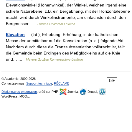
Elevationswinkel (Höhenwinkel), der Winkel, welchen irgend eine
schiefe Naturebene, z.B. ein Bergabhang, mit der Horizontalebene
macht, wird durch Winkelinstrumente, am einfachsten durch den
Bergmesser …
Pierer's Universal-Lexikon
Elevation
— (lat.), Erhebung, Erhöhung; in der katholischen
Messe der unmittelbar auf die Konsekration (s. d.) folgende Akt.
Nachdem durch diese die Transsubstantiation vollbracht ist, fällt
die Gemeinde beim Erklingen des Meßglöckleins auf die Knie
und… …
Meyers Großes Konversations-Lexikon
© Academic, 2000-2026
18+
Contactez-nous:
Support technique
,
RÉCLAME
Dictionnaires exportation
, créé sur PHP,
Joomla,
Drupal,
WordPress, MODx.