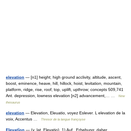
elevation
— [n1] height; high ground acclivity, altitude, ascent,
boost, eminence, heave, hill, hillock, hoist, levitation, mountain,
platform, ridge, rise, roof, top, uplift, upthrow; concepts 509,741
Ant. depression, lowness elevation [n2] advancement,… …
New
thesaurus
elevation
— Elevation, Eleuatio, voyez Eslever. L elevation de la
voix, Accentus …
Thresor de la langue françoyse
Elevatĭon
— (v. lat. Elevatio), 1) Auf , Erhebung; daher